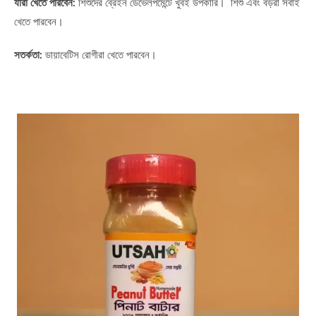
যারা খেতে পারবেন:
শিশুদের ব্রেইন ডেভেলপমেন্টে খুবই উপকারি। শিশু এবং বড়রা সবাই
খেতে পারবেন।
সতর্কতা:
ডায়াবেটিস রোগীরা খেতে পারবেন।