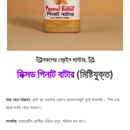
🥰সকলের ব্রেইন মাস্টার,
🥰
মিক্সড পিনাট বাটার
(মিষ্টিযুক্ত)
যারা খেতে পারবেন:
ছোট বড় সকলের ব্রেইন ডেভেলপমেন্টে খুবই উপকারি। শিশু এবং
বড়রা সবাই খেতে পারবেন।
সতর্কতা:
ডায়াবেটিস রোগীরা এড়িয়ে চলুন, পরিমান মত খান।