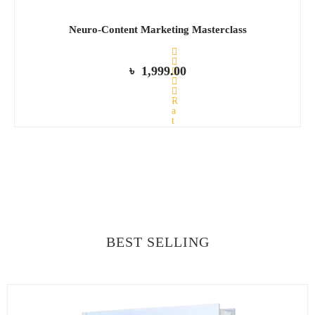
Neuro-Content Marketing Masterclass
৳
1,999.00
R
ADD TO CART
a
t
e
d
0
View All
o
u
t
o
f
5
BEST SELLING