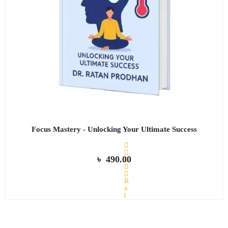
Focus Mastery - Unlocking Your Ultimate Success
৳
490.00
R
ADD TO CART
a
t
e
d
0
o