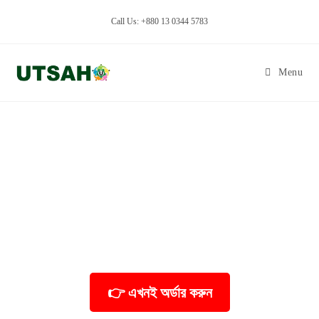
Call Us: +880 13 0344 5783
Menu
🎯 ফোকাস মাস্টারি
আপনার সীমাহীন সাফল্যের দ্বার উন্মোচন করুন
🔥 বিশেষ সীমিত সময়ের অফার!
মাত্র কয়েকজন পাবেন এই সুযোগ! আপনি কি তাদের একজন
হবেন?
👉 এখনই অর্ডার করুন