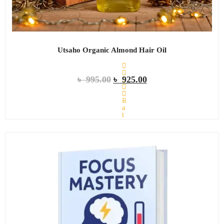
Utsaho Organic Almond Hair Oil
৳
995.00
৳
925.00
R
ADD TO CART
a
t
e
d
0
o
u
t
o
f
5