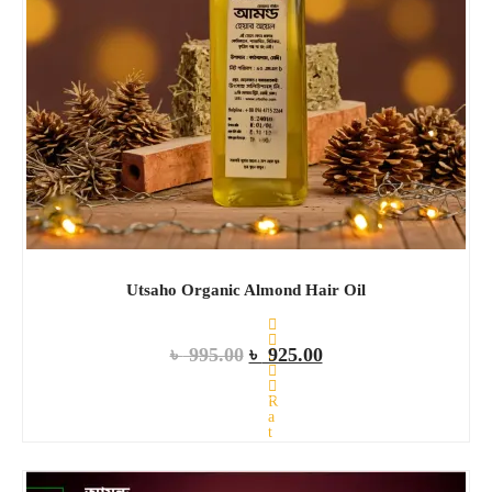
Utsaho Organic Almond Hair Oil
৳
995.00
৳
925.00
R
ADD TO CART
a
t
e
d
0