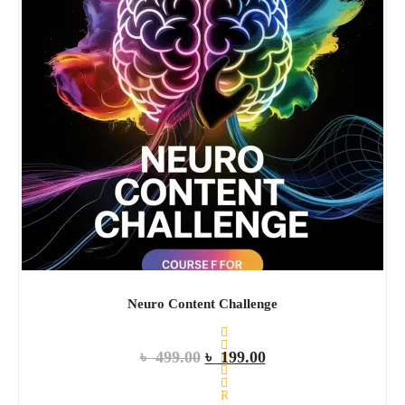
Neuro Content Challenge
৳
499.00
৳
199.00
R
ADD TO CART